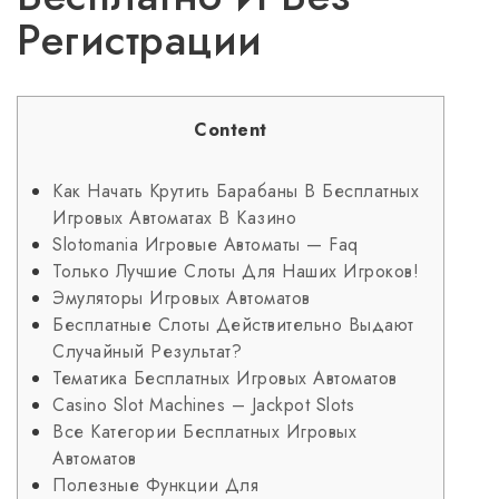
Регистрации
Content
Как Начать Крутить Барабаны В Бесплатных
Игровых Автоматах В Казино
Slotomania Игровые Автоматы — Faq
Только Лучшие Слоты Для Наших Игроков!
Эмуляторы Игровых Автоматов
Бесплатные Слоты Действительно Выдают
Случайный Результат?
Тематика Бесплатных Игровых Автоматов
Casino Slot Machines – Jackpot Slots
Все Категории Бесплатных Игровых
Автоматов
Полезные Функции Для