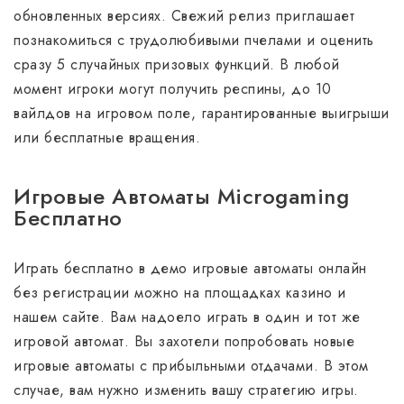
обновленных версиях. Свежий релиз приглашает
познакомиться с трудолюбивыми пчелами и оценить
сразу 5 случайных призовых функций. В любой
момент игроки могут получить респины, до 10
вайлдов на игровом поле, гарантированные выигрыши
или бесплатные вращения.
Игровые Автоматы Microgaming
Бесплатно
Играть бесплатно в демо игровые автоматы онлайн
без регистрации можно на площадках казино и
нашем сайте. Вам надоело играть в один и тот же
игровой автомат. Вы захотели попробовать новые
игровые автоматы с прибыльными отдачами. В этом
случае, вам нужно изменить вашу стратегию игры.