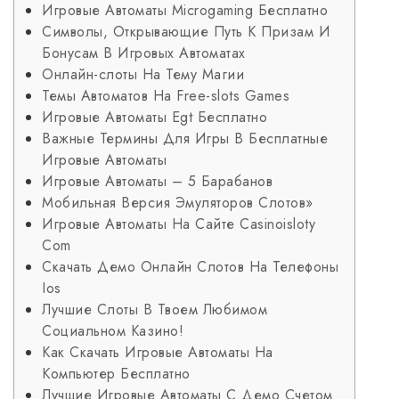
Игровые Автоматы Microgaming Бесплатно
Символы, Открывающие Путь К Призам И
Бонусам В Игровых Автоматах
Онлайн-слоты На Тему Магии
Темы Автоматов На Free-slots Games
Игровые Автоматы Egt Бесплатно
Важные Термины Для Игры В Бесплатные
Игровые Автоматы
Игровые Автоматы – 5 Барабанов
Мобильная Версия Эмуляторов Слотов»
Игровые Автоматы На Сайте Casinoisloty
Com
Скачать Демо Онлайн Слотов На Телефоны
Ios
Лучшие Слоты В Твоем Любимом
Социальном Казино!
Как Скачать Игровые Автоматы На
Компьютер Бесплатно
Лучшие Игровые Автоматы С Демо Счетом