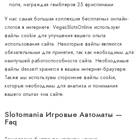
поля, награждая гемблеров 25 фриспинами.
У нас самая большая коллекция бесплатных онлайн-
слотов в интернете. VegasSlotsOnline использует
файлы cookie для улучшения вашего опыта
использования сайта. Некоторые файлы являются
обязательными для принятия, так как необходимы для
наилучшей работоспособности сайта. Необходимые
файлы dessert хранятся в вашем интернет-браузере.
Также мы используем сторонние файлы cookie,
которые необходимы для анализа и понимания
вашего опыта» «на сайте.
Slotomania Игровые Автоматы —
Faq