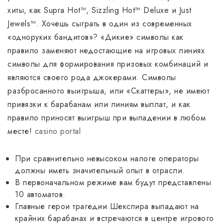
хиты, как Supra Hot™, Sizzling Hot™ Deluxe и Just
Jewels™. Хочешь сыграть в один из современных
«одноруких бандитов»? «Дикие» символы как
правило заменяют недостающие на игровых линиях
символы для формирования призовых комбинаций и
являются своего рода джокерами. Символы
разбросанного выигрыша, или «Скаттеры», не имеют
привязки к барабанам или линиям выплат, и как
правило приносят выигрыш при выпадении в любом
месте!
casino portal
При сравнительно невысоком налоге операторы
должны иметь значительный опыт в отрасли.
В первоначальном режиме вам будут представлены
10 автоматов.
Главные герои трагедии Шекспира выпадают на
крайних барабанах и встречаются в центре игрового