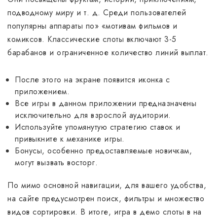
подводному миру и т. д. Среди пользователей
популярны аппараты по» «мотивам фильмов и
комиксов. Классические слоты включают 3-5
барабанов и ограниченное количество линий выплат.
После этого на экране появится иконка с
приложением.
Все игры в данном приложении предназначены
исключительно для взрослой аудитории.
Используйте упомянутую стратегию ставок и
привыкните к механике игры.
Бонусы, особенно предоставляемые новичкам,
могут вызвать восторг.
По мимо основной навигации, для вашего удобства,
на сайте предусмотрен поиск, фильтры и множество
видов сортировки. В итоге, игра в демо слоты в на