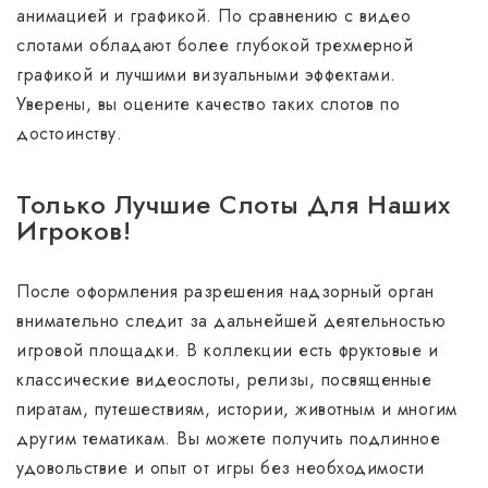
анимацией и графикой. По сравнению с видео
слотами обладают более глубокой трехмерной
графикой и лучшими визуальными эффектами.
Уверены, вы оцените качество таких слотов по
достоинству.
Только Лучшие Слоты Для Наших
Игроков!
После оформления разрешения надзорный орган
внимательно следит за дальнейшей деятельностью
игровой площадки. В коллекции есть фруктовые и
классические видеослоты, релизы, посвященные
пиратам, путешествиям, истории, животным и многим
другим тематикам. Вы можете получить подлинное
удовольствие и опыт от игры без необходимости