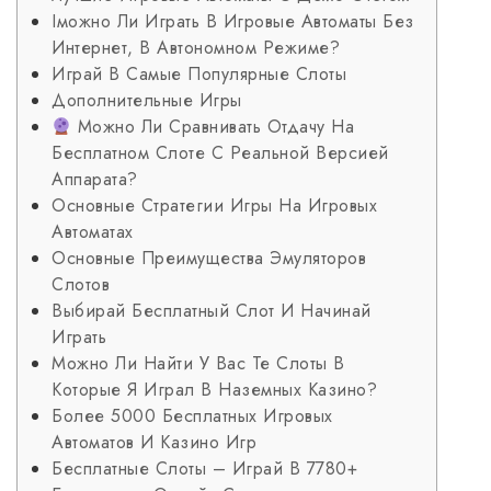
Iможно Ли Играть В Игровые Автоматы Без
Интернет, В Автономном Режиме?
Играй В Самые Популярные Слоты
Дополнительные Игры
Можно Ли Сравнивать Отдачу На
Бесплатном Слоте С Реальной Версией
Аппарата?
Основные Стратегии Игры На Игровых
Автоматах
Основные Преимущества Эмуляторов
Слотов
Выбирай Бесплатный Слот И Начинай
Играть
Можно Ли Найти У Вас Те Слоты В
Которые Я Играл В Наземных Казино?
Более 5000 Бесплатных Игровых
Автоматов И Казино Игр
Бесплатные Слоты – Играй В 7780+