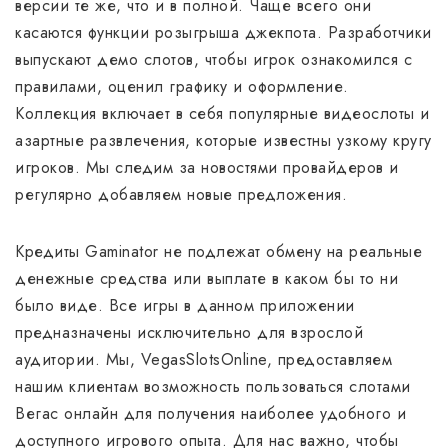
версии те же, что и в полной. Чаще всего они
касаются функции розыгрыша джекпота. Разработчики
выпускают демо слотов, чтобы игрок ознакомился с
правилами, оценил графику и оформление.
Коллекция включает в себя популярные видеослоты и
азартные развлечения, которые известны узкому кругу
игроков. Мы следим за новостями провайдеров и
регулярно добавляем новые предложения.
Кредиты Gaminator не подлежат обмену на реальные
денежные средства или выплате в каком бы то ни
было виде. Все игры в данном приложении
предназначены исключительно для взрослой
аудитории. Мы, VegasSlotsOnline, предоставляем
нашим клиентам возможность пользоваться слотами
Вегас онлайн для получения наиболее удобного и
доступного игрового опыта. Для нас важно, чтобы