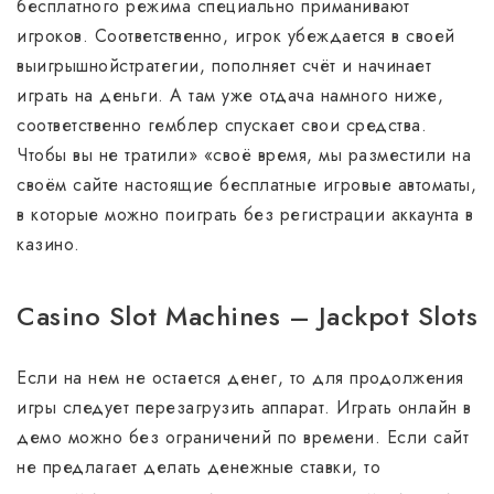
бесплатного режима специально приманивают
игроков. Соответственно, игрок убеждается в своей
выигрышнойстратегии, пополняет счёт и начинает
играть на деньги. А там уже отдача намного ниже,
соответственно гемблер спускает свои средства.
Чтобы вы не тратили» «своё время, мы разместили на
своём сайте настоящие бесплатные игровые автоматы,
в которые можно поиграть без регистрации аккаунта в
казино.
Casino Slot Machines – Jackpot Slots
Если на нем не остается денег, то для продолжения
игры следует перезагрузить аппарат. Играть онлайн в
демо можно без ограничений по времени. Если сайт
не предлагает делать денежные ставки, то