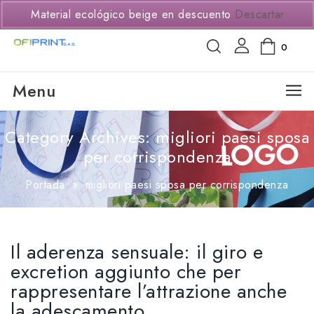
(+57) 3114294650
Material ecológico beige en descuento
Descartar
0
Menu
Category Archives: migliori paesi sposa
per corrispondenza
Portada
»
migliori paesi sposa per corrispondenza
Il aderenza sensuale: il giro e
excretion aggiunto che per
rappresentare l’attrazione anche
la adescamento