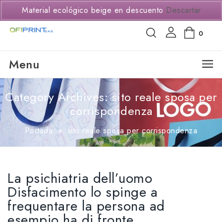
(+57) 3114294650
Material ecológico beige en descuento
Descartar
0
Menu
Category Archives: sito reale sposa per
corrispondenza
Portada
»
sito reale sposa per corrispondenza
La psichiatria dell’uomo
Disfacimento lo spinge a
frequentare la persona ad
esempio ha di fronte