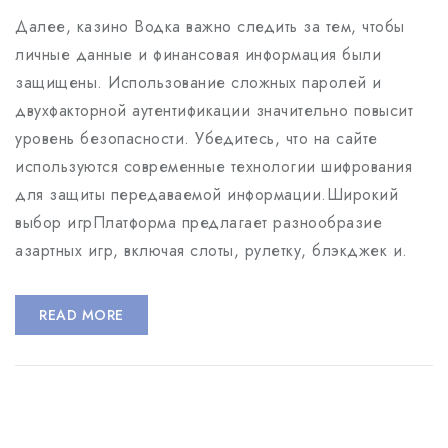
Далее, казино Водка важно следить за тем, чтобы
личные данные и финансовая информация были
защищены. Использование сложных паролей и
двухфакторной аутентификации значительно повысит
уровень безопасности. Убедитесь, что на сайте
используются современные технологии шифрования
для защиты передаваемой информации.Широкий
выбор игрПлатформа предлагает разнообразие
азартных игр, включая слоты, рулетку, блэкджек и.
READ MORE