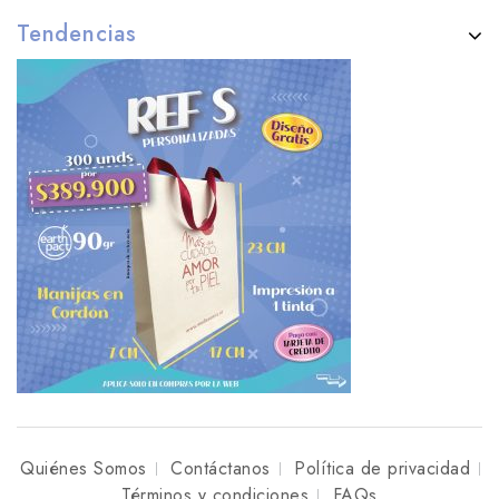
Tendencias
Quiénes Somos
Contáctanos
Política de privacidad
Términos y condiciones
FAQs