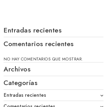
Entradas recientes
Comentarios recientes
NO HAY COMENTARIOS QUE MOSTRAR.
Archivos
Categorías
Entradas recientes
Comentarios recientes