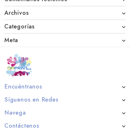
Archivos
Categorías
Meta
Encuéntranos
Síguenos en Redes
Navega
Contáctenos