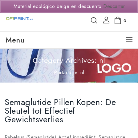
(+57) 3114294650
Material ecológico beige en descuento
Descartar
0
Menu
Category Archives: nl
Portada
»
nl
Semaglutide Pillen Kopen: De
Sleutel tot Effectief
Gewichtsverlies
Rybelsus (Semaglutide) Actief ingrediënt: Semaglutide