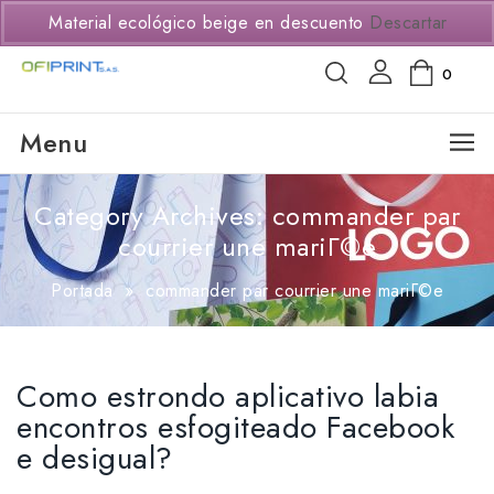
(+57) 3114294650
Material ecológico beige en descuento
Descartar
0
Menu
Category Archives: commander par
courrier une mariГ©e
Portada
»
commander par courrier une mariГ©e
Como estrondo aplicativo labia
encontros esfogiteado Facebook
e desigual?