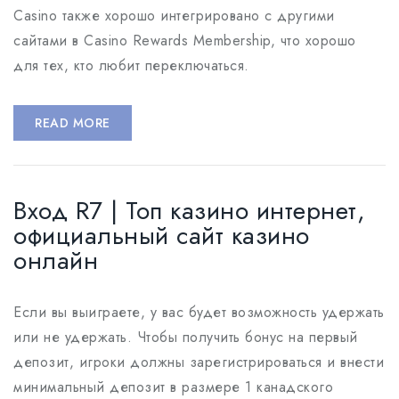
Casino также хорошо интегрировано с другими
сайтами в Casino Rewards Membership, что хорошо
для тех, кто любит переключаться.
READ MORE
Вход R7 | Топ казино интернет,
официальный сайт казино
онлайн
Если вы выиграете, у вас будет возможность удержать
или не удержать. Чтобы получить бонус на первый
депозит, игроки должны зарегистрироваться и внести
минимальный депозит в размере 1 канадского