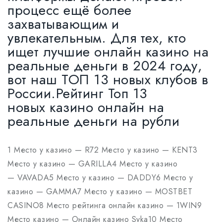
процесс ещё более
захватывающим и
увлекательным. Для тех, кто
ищет лучшие онлайн казино на
реальные деньги в 2024 году,
вот наш ТОП 13 новых клубов в
России.Рейтинг Топ 13
новых казино онлайн на
реальные деньги на рубли
1 Место у казино — R72 Место у казино — KENT3
Место у казино — GARILLA4 Место у казино
— VAVADA5 Место у казино — DADDY6 Место у
казино — GAMMA7 Место у казино — MOSTBET
CASINO8 Место рейтинга онлайн казино — 1WIN9
Место казино — Онлайн казино Syka10 Место