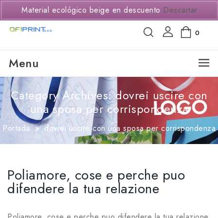
(+57) 3114294650
Material ecológico beige en descuento
Descartar
0
Menu
Category Archives: dovrei uscire con
una sposa per corrispondenza
Portada
»
dovrei uscire con una sposa per corrispondenza
Poliamore, cose e perche puo
difendere la tua relazione
Poliamore, cose e perche puo difendere la tua relazione