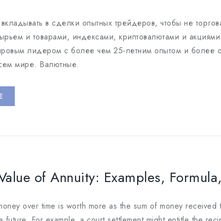
вкладывать в сделки опытных трейдеров, чтобы не торгова
ырьем и товарами, индексами, криптовалютами и акциями. 
ровым лидером с более чем 25-летним опытом и более о
всем мире. Валютные.
E
Value of Annuity: Examples, Formula
money over time is worth more as the sum of money received 
e future. For example, a court settlement might entitle the re