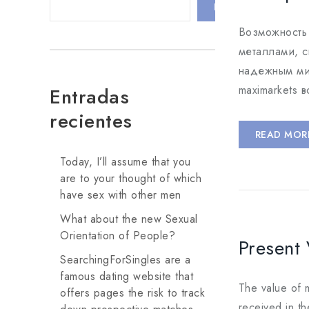
BUSCAR
Возможность 
металлами, с
надежным ми
maximarkets 
Entradas
recientes
READ MOR
Today, I’ll assume that you
are to your thought of which
have sex with other men
What about the new Sexual
Orientation of People?
Present 
SearchingForSingles are a
famous dating website that
The value of 
offers pages the risk to track
received in th