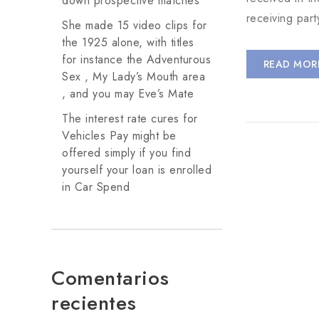
down prospective matches
receiving part
She made 15 video clips for
the 1925 alone, with titles
for instance the Adventurous
READ MOR
Sex , My Lady’s Mouth area
, and you may Eve’s Mate
The interest rate cures for
Vehicles Pay might be
offered simply if you find
yourself your loan is enrolled
in Car Spend
Comentarios
recientes