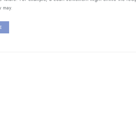
y may.
E