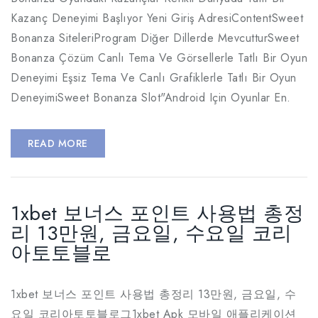
Kazanç Deneyimi Başlıyor Yeni Giriş AdresiContentSweet
Bonanza SiteleriProgram Diğer Dillerde MevcutturSweet
Bonanza Çözüm Canlı Tema Ve Görsellerle Tatlı Bir Oyun
Deneyimi Eşsiz Tema Ve Canlı Grafiklerle Tatlı Bir Oyun
DeneyimiSweet Bonanza Slot"Android Için Oyunlar En.
READ MORE
1xbet 보너스 포인트 사용법 총정
리 13만원, 금요일, 수요일 코리
아토토블로
1xbet 보너스 포인트 사용법 총정리 13만원, 금요일, 수
요일 코리아토토블로그1xbet Apk 모바일 애플리케이션