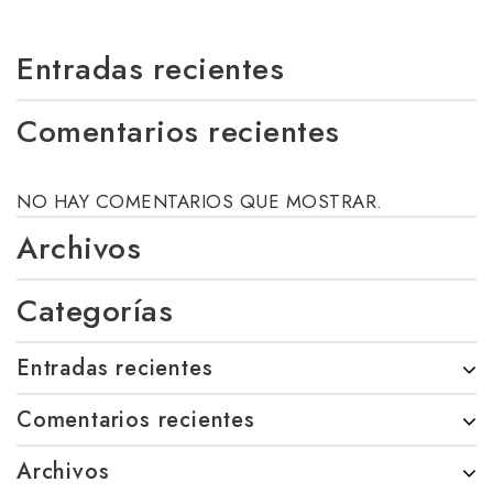
Entradas recientes
Comentarios recientes
NO HAY COMENTARIOS QUE MOSTRAR.
Archivos
Categorías
Entradas recientes
Comentarios recientes
Archivos