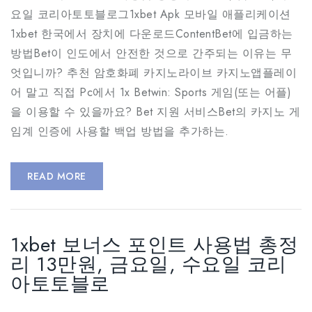
요일 코리아토토블로그1xbet Apk 모바일 애플리케이션
1xbet 한국에서 장치에 다운로드ContentBet에 입금하는
방법Bet이 인도에서 안전한 것으로 간주되는 이유는 무
엇입니까? 추천 암호화폐 카지노라이브 카지노앱플레이
어 말고 직접 Pc에서 1x Betwin: Sports 게임(또는 어플)
을 이용할 수 있을까요? Bet 지원 서비스Bet의 카지노 게
임계 인증에 사용할 백업 방법을 추가하는.
READ MORE
1xbet 보너스 포인트 사용법 총정
리 13만원, 금요일, 수요일 코리
아토토블로