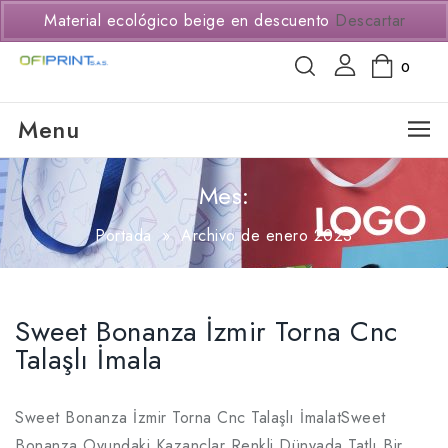
(+57) 3114294650
Material ecológico beige en descuento
Descartar
0
Menu
Mes:
Portada
»
Archivo de enero 2023
Sweet Bonanza İzmir Torna Cnc
Talaşlı İmala
Sweet Bonanza İzmir Torna Cnc Talaşlı İmalatSweet
Bonanza Oyundaki Kazançlar Renkli Dünyada Tatlı Bir