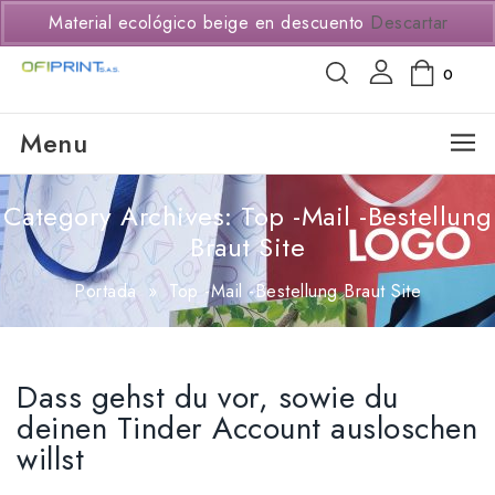
(+57) 3114294650
Material ecológico beige en descuento
Descartar
0
Menu
Category Archives: Top -Mail -Bestellung
Braut Site
Portada
»
Top -Mail -Bestellung Braut Site
Dass gehst du vor, sowie du
deinen Tinder Account ausloschen
willst