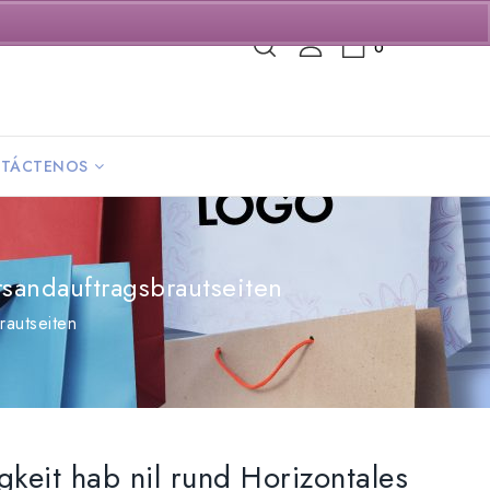
0
TÁCTENOS
rsandauftragsbrautseiten
rautseiten
gkeit hab nil rund Horizontales