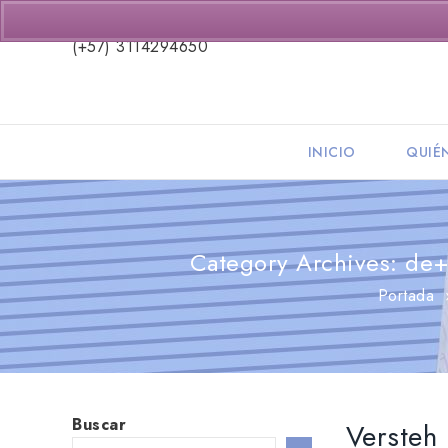
(+57) 3114294650
INICIO
QUIÉ
Category Archives: de+k
Portada
Buscar
Versteh 