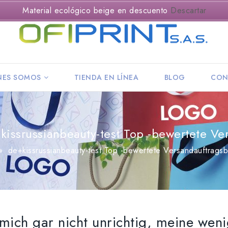
Material ecológico beige en descuento
Descartar
NES SOMOS
TIENDA EN LÍNEA
BLOG
CON
issrussianbeauty-test Top -bewertete Ve
»
de+kissrussianbeauty-test Top -bewertete Versandauftragsb
mich gar nicht unrichtig, meine weni