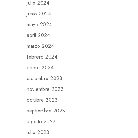
julio 2024
junio 2024
mayo 2024
abril 2024
marzo 2024
febrero 2024
enero 2024
diciembre 2023
noviembre 2023
octubre 2023
septiembre 2023
agosto 2023
julio 2023