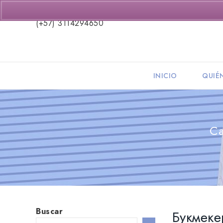
(+57) 3114294650
INICIO
QUIÉ
Ca
Buscar
Букмеке