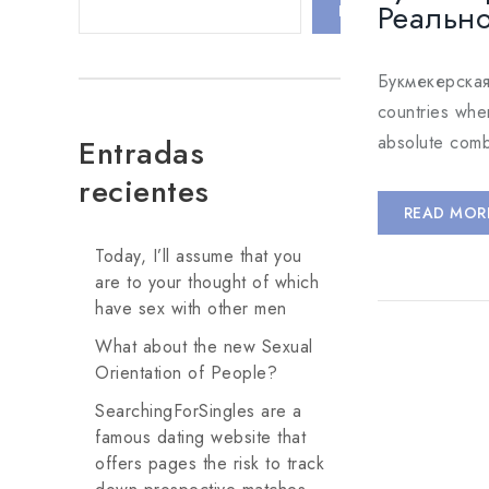
Реальн
BUSCAR
Букмекерска
countries wher
absolute comb
Entradas
recientes
READ MOR
Today, I’ll assume that you
are to your thought of which
have sex with other men
What about the new Sexual
Orientation of People?
SearchingForSingles are a
famous dating website that
offers pages the risk to track