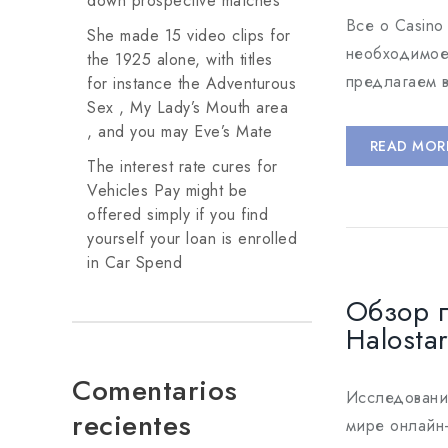
down prospective matches
Все о Casino
She made 15 video clips for
необходимое 
the 1925 alone, with titles
предлагаем в
for instance the Adventurous
Sex , My Lady’s Mouth area
, and you may Eve’s Mate
READ MOR
The interest rate cures for
Vehicles Pay might be
offered simply if you find
yourself your loan is enrolled
in Car Spend
Обзор п
Halosta
Comentarios
Исследование
recientes
мире онлайн-