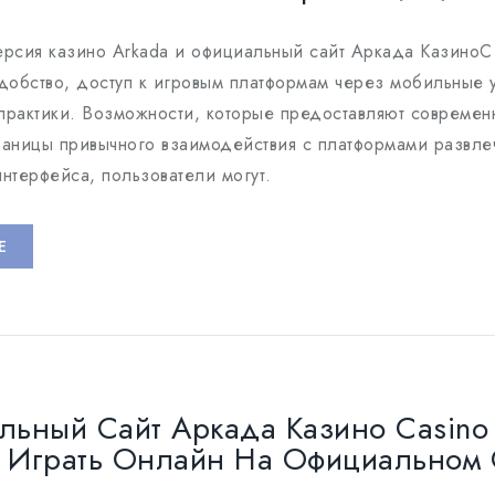
ерсия казино Arkada и официальный сайт Аркада КазиноС
добство, доступ к игровым платформам через мобильные 
практики. Возможности, которые предоставляют современ
аницы привычного взаимодействия с платформами развле
нтерфейса, пользователи могут.
E
ьный Сайт Аркада Казино Casino 
️ Играть Онлайн На Официальном 