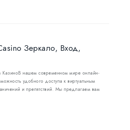
asino Зеркало, Вход,
а КазиноВ нашем современном мире онлайн-
зможность удобного доступа к виртуальным
раничений и препятствий. Мы предлагаем вам