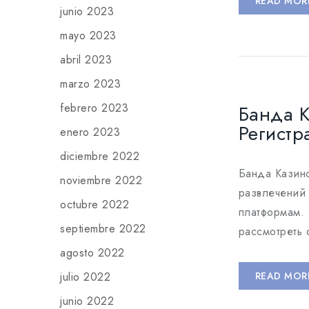
READ MOR
junio 2023
mayo 2023
abril 2023
marzo 2023
febrero 2023
Банда К
Регистр
enero 2023
diciembre 2022
Банда Казин
noviembre 2022
развлечений 
octubre 2022
платформам. 
septiembre 2022
рассмотреть 
agosto 2022
julio 2022
READ MOR
junio 2022