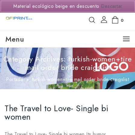
(+57) 3114294650
Material ecológico beige en descuento
Descartar
0
Menu
Category Archives: turkish-women+tire
mail order bride craigslist
Portada
»
turkish-women+tire mail order bride craigslist
The Travel to Love- Single bi
women
The Travel to Love- Single bi women Its humor,