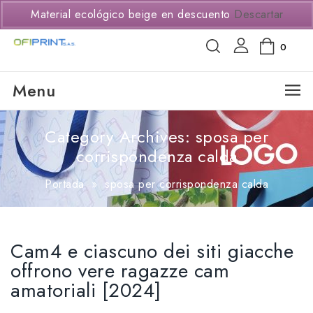
(+57) 3114294650
Material ecológico beige en descuento
Descartar
0
Menu
Category Archives: sposa per
corrispondenza calda
Portada
»
sposa per corrispondenza calda
Cam4 e ciascuno dei siti giacche
offrono vere ragazze cam
amatoriali [2024]