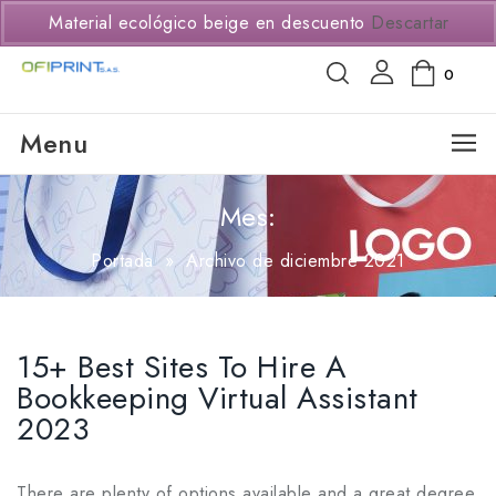
(+57) 3114294650
Material ecológico beige en descuento
Descartar
0
Menu
Mes:
Portada
»
Archivo de diciembre 2021
15+ Best Sites To Hire A
Bookkeeping Virtual Assistant
2023
There are plenty of options available and a great degree