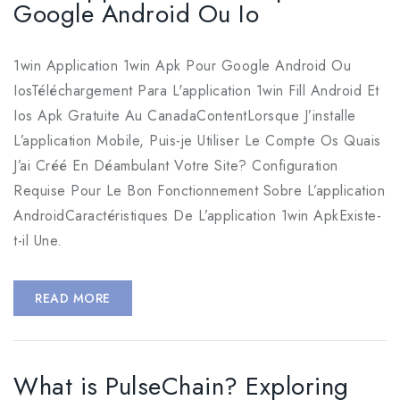
Google Android Ou Io
1win Application 1win Apk Pour Google Android Ou
IosTéléchargement Para L'application 1win Fill Android Et
Ios Apk Gratuite Au CanadaContentLorsque J’installe
L’application Mobile, Puis-je Utiliser Le Compte Os Quais
J’ai Créé En Déambulant Votre Site? Configuration
Requise Pour Le Bon Fonctionnement Sobre L’application
AndroidCaractéristiques De L’application 1win ApkExiste-
t-il Une.
READ MORE
What is PulseChain? Exploring