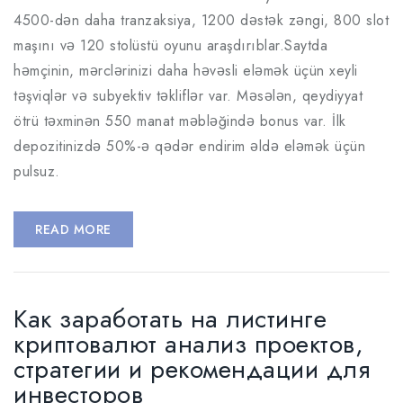
4500-dən daha tranzaksiya, 1200 dəstək zəngi, 800 slot
maşını və 120 stolüstü oyunu araşdırıblar.Saytda
həmçinin, mərclərinizi daha həvəsli eləmək üçün xeyli
təşviqlər və subyektiv təkliflər var. Məsələn, qeydiyyat
ötrü təxminən 550 manat məbləğində bonus var. İlk
depozitinizdə 50%-ə qədər endirim əldə eləmək üçün
pulsuz.
READ MORE
Как заработать на листинге
криптовалют анализ проектов,
стратегии и рекомендации для
инвесторов