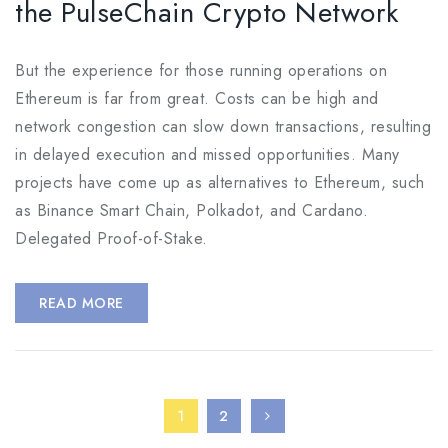
the PulseChain Crypto Network
But the experience for those running operations on
Ethereum is far from great. Costs can be high and
network congestion can slow down transactions, resulting
in delayed execution and missed opportunities. Many
projects have come up as alternatives to Ethereum, such
as Binance Smart Chain, Polkadot, and Cardano.
Delegated Proof-of-Stake.
READ MORE
1
2