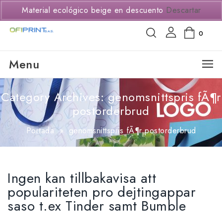
(+57) 3114294650
Material ecológico beige en descuento
Descartar
0
Menu
Category Archives: genomsnittspris fÃ¶r
postorderbrud
Portada
»
genomsnittspris fÃ¶r postorderbrud
Ingen kan tillbakavisa att
populariteten pro dejtingappar
saso t.ex Tinder samt Bumble