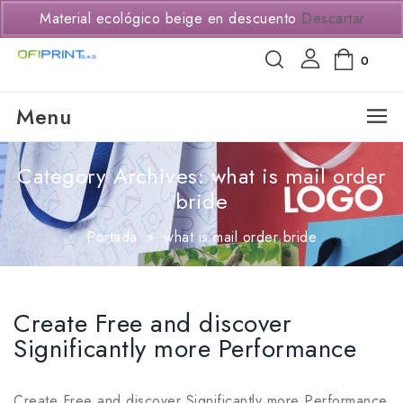
(+57) 3114294650
Material ecológico beige en descuento
Descartar
0
Menu
Category Archives: what is mail order
bride
Portada
»
what is mail order bride
Create Free and discover
Significantly more Performance
Create Free and discover Significantly more Performance