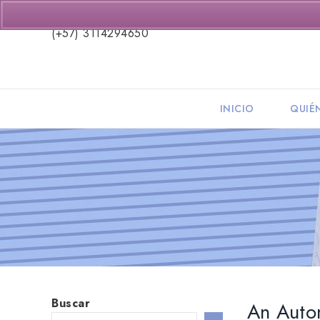
(+57) 3114294650
INICIO
QUIÉ
Buscar
An Auto