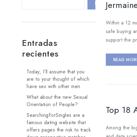
Jermain
BUSCAR
Within a 12 m
safe buying an
support the pr
Entradas
recientes
READ MOR
Today, I’ll assume that you
are to your thought of which
have sex with other men
What about the new Sexual
Orientation of People?
Top 18 A
SearchingForSingles are a
famous dating website that
Among the bigg
offers pages the risk to track
and data scie