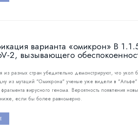
икация варианта «омикрон» B 1.1.
oV-2, вызывающего обеспокоеннос
 из разных стран убедительно демонстрируют, что укол 
ну из мутаций "Омикрона" ученые уже видели в "Альфе" 
 фрагмента вирусного генома. Вероятность появления нов
 ниже, если бы более равномерно.
E