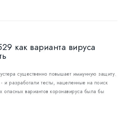
529 как варианта вируса
ть
бустера существенно повышает иммунную защиту.
- и разработали тесты, нацеленные на поиск
ых опасных вариантов коронавируса была бы