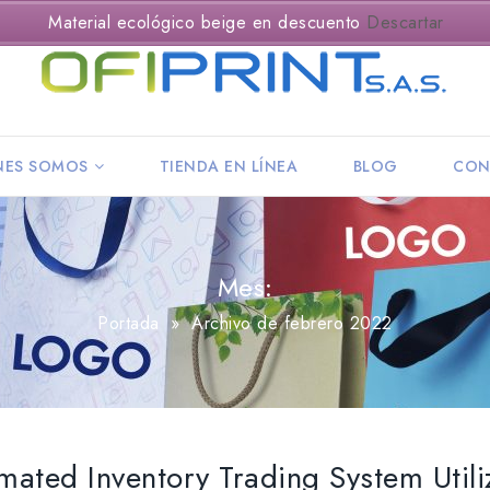
Material ecológico beige en descuento
Descartar
NES SOMOS
TIENDA EN LÍNEA
BLOG
CON
Mes:
Portada
»
Archivo de febrero 2022
mated Inventory Trading System Util