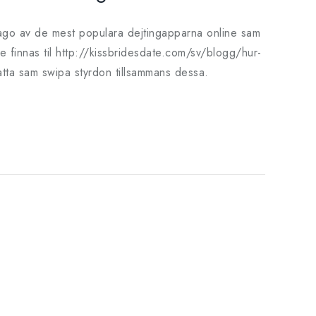
 nago av de mest populara dejtingapparna online sam
 finnas til http://kissbridesdate.com/sv/blogg/hur-
atta sam swipa styrdon tillsammans dessa.