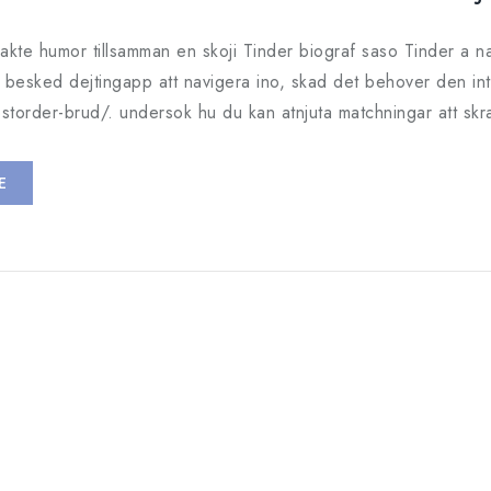
a akte humor tillsamman en skoji Tinder biograf saso Tinder a
besked dejtingapp att navigera ino, skad det behover den inte
storder-brud/. undersok hu du kan atnjuta matchningar att skr
E