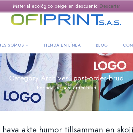
Material ecológico beige en descuento
Descartar
NES SOMOS
TIENDA EN LÍNEA
BLOG
CON
Category Archives: post-order-brud
Portada
»
post-order-brud
t hava akte humor tillsamman en skoj