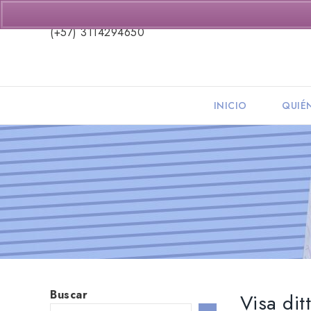
(+57) 3114294650
INICIO
QUIÉ
Buscar
Visa dit