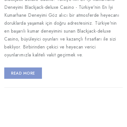
Deneyimi Blackjack-deluxe Casino - Türkiye'nin En İyi
Kumarhane Deneyimi Göz alıcı bir atmosferde heyecanı
doruklarda yaşamak için doğru adrestesiniz. Türkiye'nin
en başarılı kumar deneyimini sunan Blackjack-deluxe
Casino, büyüleyici oyunları ve kazançlı fırsatları ile sizi
bekliyor. Birbirinden çekici ve heyecan verici
oyunlarımızla kaliteli vakit geçirmek ve.
READ MORE