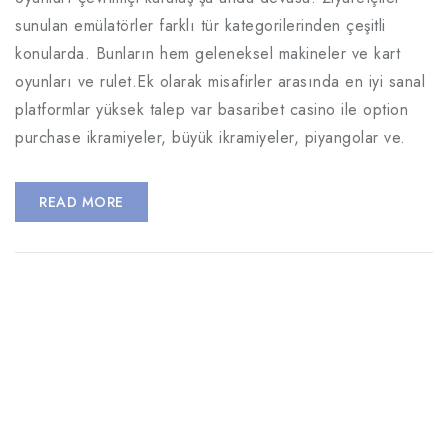
sunulan emülatörler farklı tür kategorilerinden çeşitli
konularda. Bunların hem geleneksel makineler ve kart
oyunları ve rulet.Ek olarak misafirler arasında en iyi sanal
platformlar yüksek talep var basaribet casino ile option
purchase ikramiyeler, büyük ikramiyeler, piyangolar ve.
READ MORE