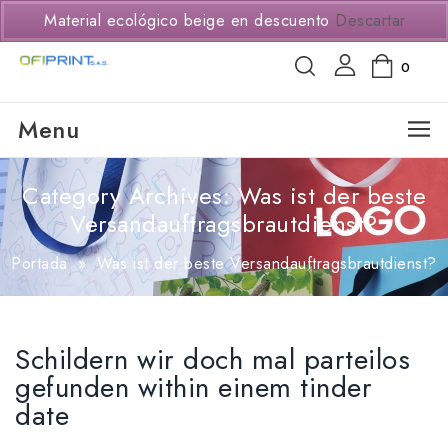
(+57) 3114294650
Material ecológico beige en descuento
Descartar
0
Menu
Category Archives: Was ist der beste
Versandauftragsbrautdienst?
Portada
»
Was ist der beste Versandauftragsbrautdienst?
Schildern wir doch mal parteilos
gefunden within einem tinder
date