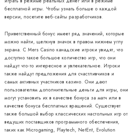
играть в режиме реальных денег или в режиме
бесплатной игры. Чтобы узнать больше о каждой
версии, посетите веб-сайты разработчиков.
Приветственный бонус имеет ряд значений, которые
можно найти, щелкнув значок в правом нижнем углу
экрана. С Mers Casino канадские игроки увидят, что
доступно такое большое количество игр, что они
найдут что-то интересное и увлекательное. Игроки
также найдут предложения для счастливчиков и
самых активных участников казино. Они дают
пользователям дополнительные деньги для игры, они
могут установить их в качестве бонуса за матч или в
качестве бонуса бесплатных вращений. Существует
также большой выбор классических настольных игр от
ведущих поставщиков программного обеспечения,
таких как Microgaming, Playtech, NetEnt, Evolution