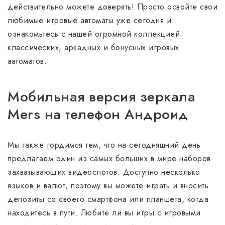
действительно можете доверять! Просто освойте свои
любимые игровые автоматы уже сегодня и
ознакомьтесь с нашей огромной коллекцией
классических, аркадных и бонусных игровых
автоматов.
Мобильная версия зеркала
Mers на телефон Андроид
Мы также гордимся тем, что на сегодняшний день
предлагаем один из самых больших в мире наборов
захватывающих видеослотов. Доступно несколько
языков и валют, поэтому вы можете играть и вносить
депозиты со своего смартфона или планшета, когда
находитесь в пути. Любите ли вы игры с игровыми