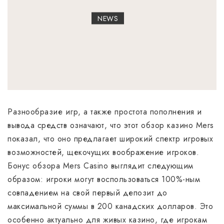
NEWS
Разнообразие игр, а также простота пополнения и
вывода средств означают, что этот обзор казино Mers
показал, что оно предлагает широкий спектр игровых
возможностей, щекочущих воображение игроков.
Бонус обзора Mers Casino выглядит следующим
образом: игроки могут воспользоваться 100%-ным
совпадением на свой первый депозит до
максимальной суммы в 200 канадских долларов. Это
особенно актуально для живых казино, где игрокам