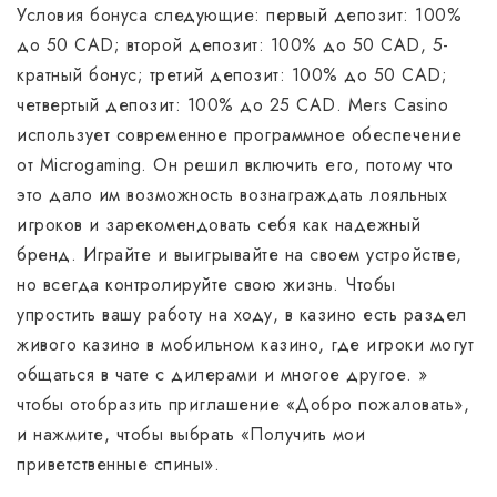
Условия бонуса следующие: первый депозит: 100%
до 50 CAD; второй депозит: 100% до 50 CAD, 5-
кратный бонус; третий депозит: 100% до 50 CAD;
четвертый депозит: 100% до 25 CAD. Mers Casino
использует современное программное обеспечение
от Microgaming. Он решил включить его, потому что
это дало им возможность вознаграждать лояльных
игроков и зарекомендовать себя как надежный
бренд. Играйте и выигрывайте на своем устройстве,
но всегда контролируйте свою жизнь. Чтобы
упростить вашу работу на ходу, в казино есть раздел
живого казино в мобильном казино, где игроки могут
общаться в чате с дилерами и многое другое. »
чтобы отобразить приглашение «Добро пожаловать»,
и нажмите, чтобы выбрать «Получить мои
приветственные спины».