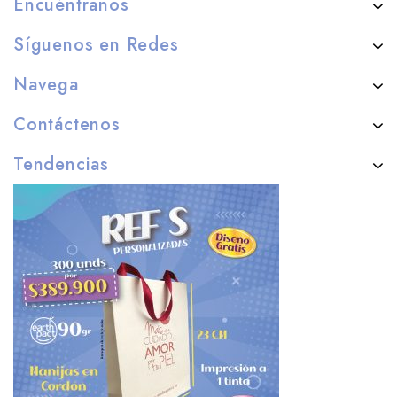
Encuéntranos
Síguenos en Redes
Navega
Contáctenos
Tendencias