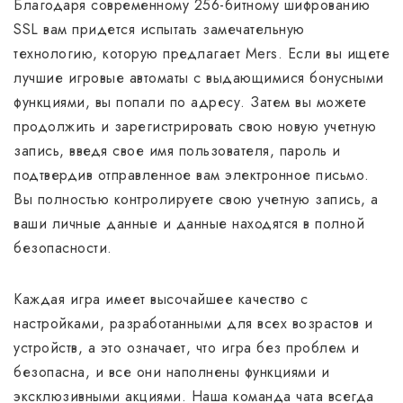
Благодаря современному 256-битному шифрованию
SSL вам придется испытать замечательную
технологию, которую предлагает Mers. Если вы ищете
лучшие игровые автоматы с выдающимися бонусными
функциями, вы попали по адресу. Затем вы можете
продолжить и зарегистрировать свою новую учетную
запись, введя свое имя пользователя, пароль и
подтвердив отправленное вам электронное письмо.
Вы полностью контролируете свою учетную запись, а
ваши личные данные и данные находятся в полной
безопасности.
Каждая игра имеет высочайшее качество с
настройками, разработанными для всех возрастов и
устройств, а это означает, что игра без проблем и
безопасна, и все они наполнены функциями и
эксклюзивными акциями. Наша команда чата всегда