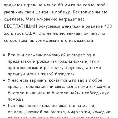
придется играть не менее 60 минут за сеанс, чтобы
увеличить свои шансы на победу. Как только вы это
сделаете, Mers мгновенно наградит вас
БЕСПЛАТНЫМИ бонусными деньгами в размере 400
долларов США. Это не единственная причина, по
которой мы так убеждены в его надежности.
Все они созданы компанией Microgaming и
предлагают игрокам как традиционные, так и
прогрессивные игры в живую рулетку, а также
премиум-игры в живой блэкджек.
У нас есть варианты контактов для вас в любое
время, чтобы вы могли связаться с нами как можно
быстрее и как можно быстрее найти необходимую
помощь.
Если вы ищете игры, основанные на магии,
фэнтези, научной фантастике, мифологии, комедии,