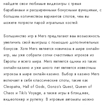
найдете свои любимые видеоигры с тремя
барабанами и расширенными бонусными функциями, с
большим количеством вариантов слотов, чем вы
можете потрясти парой игральных костей.
Большинство игр в Mers предлагают вам возможность
увеличить свой выигрыш с помощью дополнительных
бонусов. Хотя Mers является новичком в мире онлайн-
игр, мы уже собрали сотни счастливых игроков из
Европы и всего мира. Mers является одним из таких
онлайн-казино и уже много лет является известным
игроком в мире онлайн-казино. Выбор в казино Mers
включает в себя классические слоты, такие как
Cleopatra, Hall of Gods, Gonzo’s Quest, Queen of
Chaos и Tiki’s Voyage, а также игры в блэкджек,
видеопокер и рулетку. В игровые автоматы можно