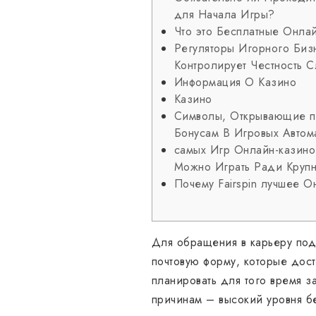
для Начала Игры?
Что это Бесплатные Онла
Регуляторы Игорного Биз
Контролирует Честность С
Информация O Казино
Казино
Символы, Открывающие п
Бонусам В Игровых Автом
самых Игр Онлайн-казино
Можно Играть Ради Круп
Почему Fairspin лучшее О
Для обращения в карьеру под
почтовую форму, которые дост
планировать для того время з
причинам – высокий уровня б