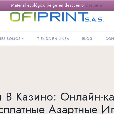
Material ecológico beige en descuento
Descartar
NES SOMOS
TIENDA EN LÍNEA
BLOG
CON
 В Казино: Онлайн-к
сплатные Азартные И