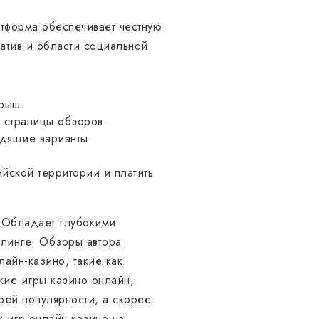
латформа обеспечивает честную
иатив и области социальной
грыш.
и страницы обзоров.
одящие варианты.
ийской территории и платить
 Обладает глубокими
блинге. Обзоры автора
айн-казино, такие как
акие игры казино онлайн,
оей популярности, а скорее
 игр онлайн казино на