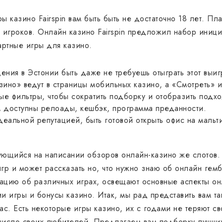
ы казино Fairspin вам быть быть не достаточно 18 лет. П
х игроков. Онлайн казино Fairspin предложил набор иниц
зартные игры для казино.
ения в Эстонии быть даже не требуешь отыграть этот выи
зино» ведут в страницы мобильных казино, а «Смотреть» 
е фильтры, чтобы сократить подборку и отобразить подх
м доступны релоады, кешбэк, программа преданности.
еальной репутацией, быть готовой открыть офис на мальт
ющийся на написании обзоров онлайн-казино же слотов.
игр и может рассказать но, что нужно знаю об онлайн гем
цию об различных играх, освещают основные аспекты онл
ии игры и бонусы казино. Итак, мы рад представить вам т
с. Есть некоторые игры казино, их с годами не теряют св
 число своих любителей. Предлагаем вам подборку лучших