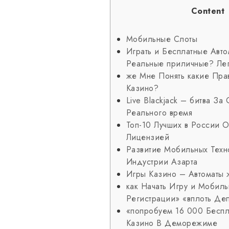
Content
Мобильные Слоты
Играть и Бесплатные Авто
Реальные приличные? Лег
же Мне Понять какие Пра
Казино?
Live Blackjack – битва З
Реального время
Топ-10 Лучших в России 
Лицензией
Развитие Мобильных Техн
Индустрии Азарта
Игры Казино – Автоматы
как Начать Игру и Мобиль
Регистрации» «вплоть Де
«попробуем 16 000 Беспл
Казино В Деморежиме