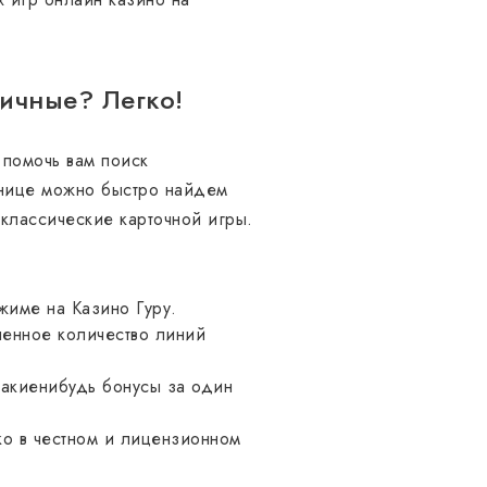
личные? Легко!
 помочь вам поиск
анице можно быстро найдем
классические карточной игры.
име на Казино Гуру.
иченное количество линий
какиенибудь бонусы за один
ко в честном и лицензионном