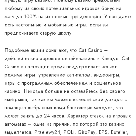
лучшую игру казино. Поэтому казино предоставит
любому из своих потенциальных игроков бонус на
матч до 100% на их первые три депозита. У нас даже
есть настольные и мобильные игры, если вы
предпочитаете старую школу.
Подобные акции означают, что Cat Casino –
действительно хорошее онлайн-казино в Канаде. Cat
Casino в настоящее время поддерживает четыре
режима игры: управление капиталом, видеоигры,
игры с программным обеспечением и социальное
казино. Никогда больше не оставайтесь без своего
выигрыша, так как вы можете вывести свои доходы с
помощью выбранных вами банковских методов, что
может занять до 24 часов. Характер ставок на игровых
автоматах – одна из причин, по которой это казино
выделяется. Przelewy24, POLi, GiroPay, EPS, Euteller,