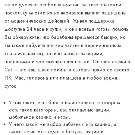
также уделяют особое внимание защите платежей,
поскольку многие из их вариантов выплат защищены
от мошеннических действий. Живая поддержка
доступна 24 часа в сутки, и они всегда готовы помочь.
Вы обнаружите, что барабаны вращаются быстро, но
вы также найдете эти виртуальные версии великих
классических игр казино захватывающими,
полезными и чрезвычайно веселыми. Онлайн-ставки в
Cat — это ваш шанс прийти и сыграть прямо со своего
ПК, Mac, телефона или планшета в любое время
суток.
У них также есть блог онлайн-казино, в котором
есть такие категории, как рекламные акции,
мобильное казино и игры.
У него такой же выбор забавных игр казино, а
также такие же щедрые бонусы, акции и