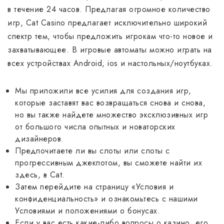
в течение 24 часов. Предлагая огромное количество
игр, Cat Casino предлагает исключительно широкий
спектр тем, чтобы предложить игрокам что-то новое и
захватывающее. В игровые автоматы можно играть на
всех устройствах Android, ios и настольных/ноутбуках.
Мы приложили все усилия для создания игр,
которые заставят вас возвращаться снова и снова,
но вы также найдете множество эксклюзивных игр
от большого числа опытных и новаторских
дизайнеров.
Предпочитаете ли вы слоты или слоты с
прогрессивным джекпотом, вы сможете найти их
здесь, в Cat.
Затем перейдите на страницу «Условия и
конфиденциальность» и ознакомьтесь с нашими
Условиями и положениями о бонусах.
Если у вас есть какие-либо вопросы о казино, его