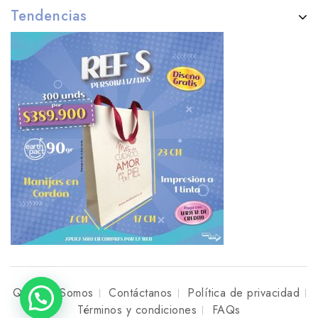
Tendencias
Quiénes Somos
Contáctanos
Política de privacidad
Términos y condiciones
FAQs