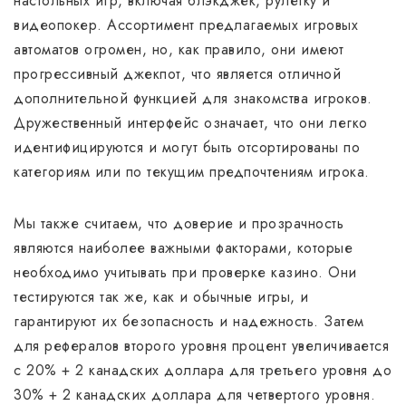
настольных игр, включая блэкджек, рулетку и
видеопокер. Ассортимент предлагаемых игровых
автоматов огромен, но, как правило, они имеют
прогрессивный джекпот, что является отличной
дополнительной функцией для знакомства игроков.
Дружественный интерфейс означает, что они легко
идентифицируются и могут быть отсортированы по
категориям или по текущим предпочтениям игрока.
Мы также считаем, что доверие и прозрачность
являются наиболее важными факторами, которые
необходимо учитывать при проверке казино. Они
тестируются так же, как и обычные игры, и
гарантируют их безопасность и надежность. Затем
для рефералов второго уровня процент увеличивается
с 20% + 2 канадских доллара для третьего уровня до
30% + 2 канадских доллара для четвертого уровня.