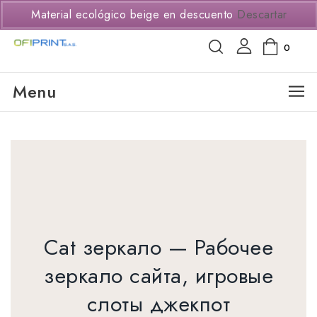
(+57) 3114294650
Material ecológico beige en descuento
Descartar
0
Menu
Cat зеркало — Рабочее
зеркало сайта, игровые
слоты джекпот