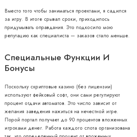
Вместо того чтобы заниматься проектами, я садился
за игру. В итоге срывал сроки, приходилось
придумывать оправдания. Это подкосило мою
репутацию как специалиста — заказов стало меньше.
Специальные Функции И
Бонусы
Поскольку скриптовые казино (без лицензии)
используют фейковый софт, они сами регулируют
процент отдачи автоматов. Это число зависит от
желания заведения нажиться на нечестной игре.
Порой портал получает до 90 процентов вложенных
игроками денег. Работа каждого слота организована
так, что определенный процент от вложенных