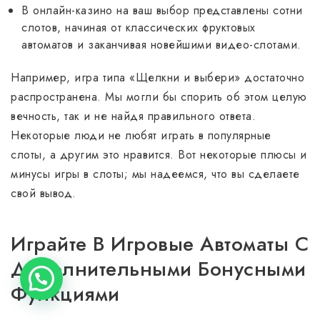
В онлайн-казино на ваш выбор представлены сотни
слотов, начиная от классических фруктовых
автоматов и заканчивая новейшими видео-слотами.
Например, игра типа «Щелкни и выбери» достаточно
распространена. Мы могли бы спорить об этом целую
вечность, так и не найдя правильного ответа.
Некоторые люди не любят играть в популярные
слоты, а другим это нравится. Вот некоторые плюсы и
минусы игры в слоты; мы надеемся, что вы сделаете
свой вывод.
Играйте В Игровые Автоматы С
Дополнительными Бонусными
Функциями