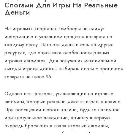
Слотами Для Игры На Реальные
Деньги
На игровых» «порталах гемблеры не найдут
информацию с указанием процента возврата по
каждому слоту. Зато эти данные есть на других
ресурсах, где описывают особенности разных
игровых автоматов. Для получения максимальной
выгоды игроки должны выбирать слоты с процентом
возврата не ниже 95.
Однако есть факторы, указывающие на игровые
автоматы, которые реально дают выиграть в казино.
При посещении любого казино, будь то наземное
или виртуальное заведение, клиенту в первую
очередь бросаются в глаза игровые автоматы,