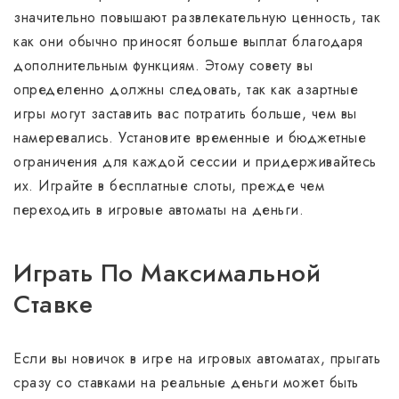
значительно повышают развлекательную ценность, так
как они обычно приносят больше выплат благодаря
дополнительным функциям. Этому совету вы
определенно должны следовать, так как азартные
игры могут заставить вас потратить больше, чем вы
намеревались. Установите временные и бюджетные
ограничения для каждой сессии и придерживайтесь
их. Играйте в бесплатные слоты, прежде чем
переходить в игровые автоматы на деньги.
Играть По Максимальной
Ставке
Если вы новичок в игре на игровых автоматах, прыгать
сразу со ставками на реальные деньги может быть