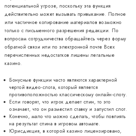
потенциальной угрозе, поскольку эта функция
действительно может вызывать привыкание. Полное
или частичное копирование материалов возможно
только с письменного разрешения редакции. По
вопросам сотрудничества обращайтесь через форму
обратной связи или по электронной почте Всех
перечисленных недостатков лишены легальные
казино.
Бонусные функции часто являются характерной
чертой видео-слота, который является
противоположностью классическому онлайн-слоту.
Если говорят, что игрок делает спин, то это
означает, что он разместил ставку и запустил слот.
Конечно, мало что можно сделать, чтобы повлиять
на результат спина в игровом автомате.
Юрисдикция, в которой казино лицензировано,