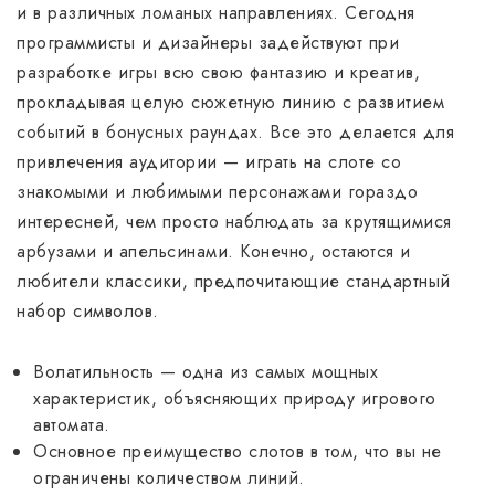
и в различных ломаных направлениях. Сегодня
программисты и дизайнеры задействуют при
разработке игры всю свою фантазию и креатив,
прокладывая целую сюжетную линию с развитием
событий в бонусных раундах. Все это делается для
привлечения аудитории — играть на слоте со
знакомыми и любимыми персонажами гораздо
интересней, чем просто наблюдать за крутящимися
арбузами и апельсинами. Конечно, остаются и
любители классики, предпочитающие стандартный
набор символов.
Волатильность — одна из самых мощных
характеристик, объясняющих природу игрового
автомата.
Основное преимущество слотов в том, что вы не
ограничены количеством линий.