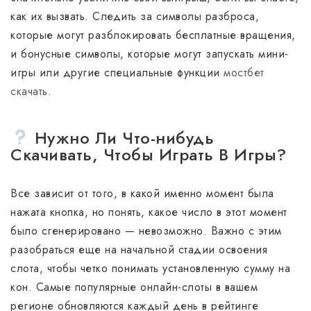
как их вызвать. Следить за символы разброса,
которые могут разблокировать бесплатные вращения,
и бонусные символы, которые могут запускать мини-
игры или другие специальные функции
мостбет
скачать
.
Нужно Ли Что-нибудь
Скачивать, Чтобы Играть В Игры?
Все зависит от того, в какой именно момент была
нажата кнопка, но понять, какое число в этот момент
было сгенерировано — невозможно. Важно с этим
разобраться еще на начальной стадии освоения
слота, чтобы четко понимать установленную сумму на
кон. Самые популярные онлайн-слоты в вашем
регионе обновляются каждый день в рейтинге