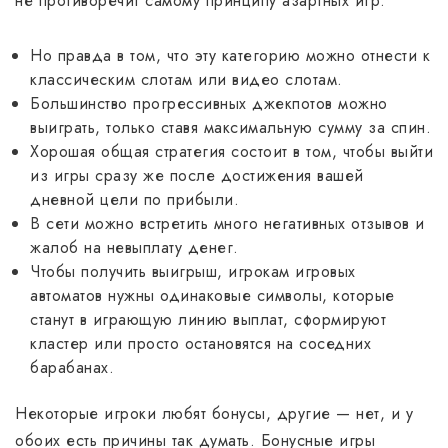
не противоречит самому принципу азартных игр.
Но правда в том, что эту категорию можно отнести к
классическим слотам или видео слотам.
Большинство прогрессивных джекпотов можно
выиграть, только ставя максимальную сумму за спин.
Хорошая общая стратегия состоит в том, чтобы выйти
из игры сразу же после достижения вашей
дневной цели по прибыли.
В сети можно встретить много негативных отзывов и
жалоб на невыплату денег.
Чтобы получить выигрыш, игрокам игровых
автоматов нужны одинаковые символы, которые
станут в играющую линию выплат, сформируют
кластер или просто остановятся на соседних
барабанах.
Некоторые игроки любят бонусы, другие — нет, и у
обоих есть причины так думать. Бонусные игры