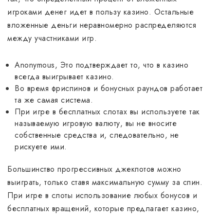
игроками денег идет в пользу казино. Остальные
вложенные деньги неравномерно распределяются
между участниками игр.
Anonymous, Это подтверждает то, что в казино
всегда выигрывает казино.
Во время фриспинов и бонусных раундов работает
та же самая система.
При игре в бесплатных слотах вы используете так
называемую игровую валюту, вы не вносите
собственные средства и, следовательно, не
рискуете ими.
Большинство прогрессивных джекпотов можно
выиграть, только ставя максимальную сумму за спин.
При игре в слоты использование любых бонусов и
бесплатных вращений, которые предлагает казино,