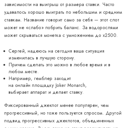
зависимости на выигрыш от размера ставки. Часто
удавалось хорошо выиграть по небольшим и средним
ставкам. Название говорит само за себя — этот слот
может не «слабо» побрить баланс. За водорослями
может скрываться монетка с умножением до x2500.
Сергей, надеюсь на сегодня ваша ситуация
изменилась в лучшую сторону.
Причем сделать это можно в любое время и в
любом месте.
Например, гемблер заходит
на онлайн площадку Joker Monarch,
выбирает аппарат и делает ставку.
Фиксированный джекпот менее популярен, чем
прогрессивный, но тоже пользуется спросом. Другой
подвид прогрессивных джекпотов, объединенных