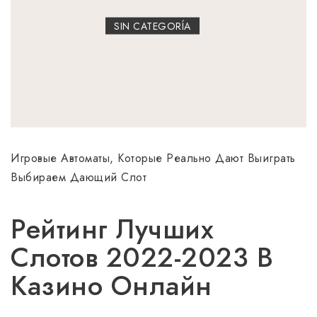
SIN CATEGORÍA
Игровые Автоматы, Которые Реально Дают Выиграть
Выбираем Дающий Слот
Рейтинг Лучших
Слотов 2022-2023 В
Казино Онлайн