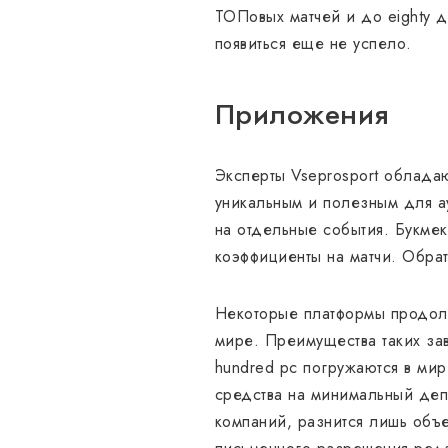
ТОПовых матчей и до eighty д
появиться еще не успело.
Приложения
Эксперты Vseprosport обладаю
уникальным и полезным для а
на отдельные события. Букме
коэффициенты на матчи. Обрат
Некоторые платформы продол
мире. Преимущества таких зав
hundred pc погружаются в мир
средства на минимальный деп
компаний, разнится лишь объ