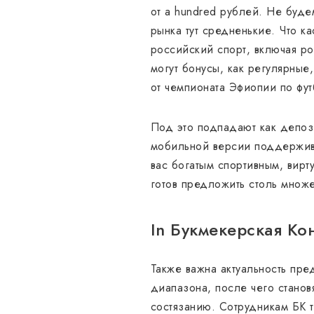
от a hundred рублей. Не буде
рынка тут средненькие. Что ка
российский спорт, включая ро
могут бонусы, как регулярные
от чемпионата Эфиопии по фут
Под это подпадают как депози
мобильной версии поддержива
вас богатым спортивным, вирт
готов предложить столь множ
In Букмекерская Ко
Также важна актуальность пре
диапазона, после чего станов
состязанию. Сотрудникам БК т