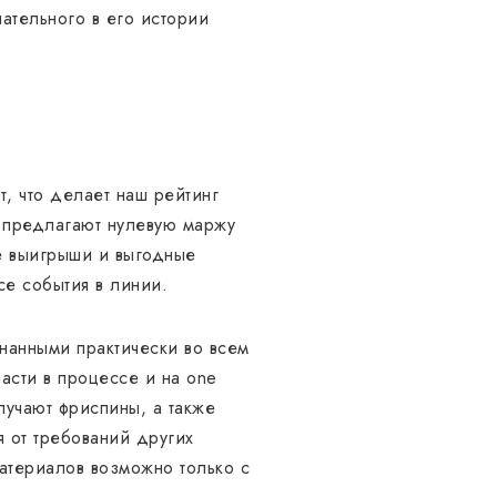
ательного в его истории
, что делает наш рейтинг
 предлагают нулевую маржу
е выигрыши и выгодные
се события в линии.
анными практически во всем
асти в процессе и на one
лучают фриспины, а также
 от требований других
атериалов возможно только с