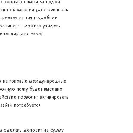
 Формально самый молодой
 него компания удостаивалась
широкая линия и удобное
транице вы можете увидеть
лицензии для своей
ся на топовые международные
ронную почту будет выслано
ействие позволит активировать
зайти потребуется
ем сделать депозит на сумму