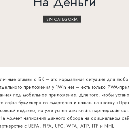
На Деньги
SIN CATEGORÍA
зличные отзывы о БК – это нормальная ситуация для любой
Отдельного приложения у 1Win нет – есть только PWA-п
ванная под мобильное приложение. Для того, чтобы устано
го сайта букмекера со смартфона и нажать на кнопку «Пр
и совсем недавно, но уже успел заключить партнерские со
На момент написания данного обзора на официальном сай
ртнерстве с UEFA, FIFA, UFC, WTA, ATP, ITF и NHL.