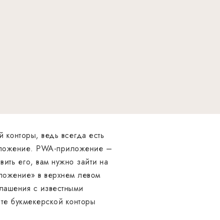
 конторы, ведь всегда есть
риложение. PWA-приложение –
вить его, вам нужно зайти на
иложение» в верхнем левом
глашения с известными
те букмекерской конторы