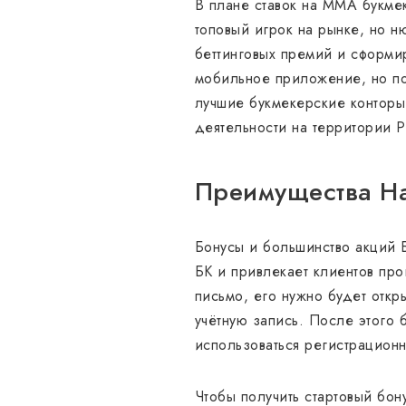
В плане ставок на ММА букме
топовый игрок на рынке, но 
беттинговых премий и сформи
мобильное приложение, но по
лучшие букмекерские конторы
деятельности на территории 
Преимущества На
Бонусы и большинство акций 
БК и привлекает клиентов про
письмо, его нужно будет откр
учётную запись. После этого 
использоваться регистрацион
Чтобы получить стартовый бон