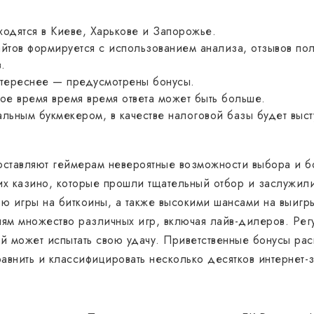
аходятся в Киеве, Харькове и Запорожье.
йтов формируется с использованием анализа, отзывов пол
.
нтереснее — предусмотрены бонусы.
ное время время время ответа может быть больше.
альным букмекером, в качестве налоговой базы будет выст
оставляют геймерам невероятные возможности выбора и бо
их казино, которые прошли тщательный отбор и заслужил
ю игры на биткоины, а также высокими шансами на выигры
лям множество различных игр, включая лайв-дилеров. Рег
 может испытать свою удачу. Приветственные бонусы рас
равнить и классифицировать несколько десятков интернет-