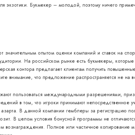
ля экзотики. Букмекер – молодой, поэтому ничего примеч
т значительным опытом оценки компаний и ставок на спорт
удитории. На российском рынке есть букмекеры, которые
керская контора предлагает клиентам получить повышенны
ите внимание, что предложение распространяется не на в
жают пользоваться международными разрешениями, призн
едений в том, что игроки принимают непосредственное уч
 азарта. В данной компании гемблеры за регистрацию по
озит. В целом условия бонусной программы не отличаются
ем вознаграждения. Полное или частичное копирование м