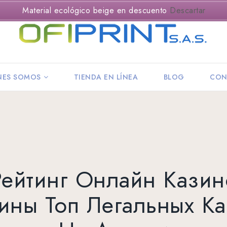
Material ecológico beige en descuento
Descartar
NES SOMOS
TIENDA EN LÍNEA
BLOG
CON
Рейтинг Онлайн Казин
ины Топ Легальных К