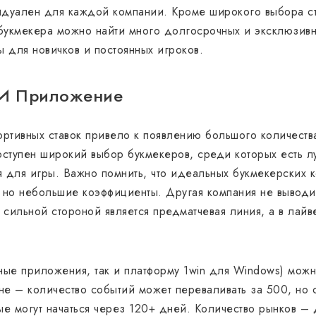
ивидуален для каждой компании. Кроме широкого выбора с
букмекера можно найти много долгосрочных и эксклюзивны
 для новичков и постоянных игроков.
 И Приложение
ортивных ставок привело к появлению большого количеств
оступен широкий выбор букмекеров, среди которых есть 
 для игры. Важно помнить, что идеальных букмекерских к
 но небольшие коэффициенты. Другая компания не выводи
 сильной стороной является предматчевая линия, а в лай
ные приложения, так и платформу 1win для Windows) можн
не – количество событий может переваливать за 500, но
ые могут начаться через 120+ дней. Количество рынков –