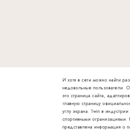
И хотя в сети можно найти ра
недовольные пользователи. 
это страница сайта, адаптиро
главную страницу официально
углу экрана. 1win в индустри
спортивными огранизациями. 
представлена информация о па