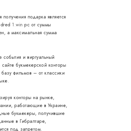
я получения подарка является
ndred
1.win
pc от суммы
ен, а максимальная сумма
е события и виртуальный
а сайте букмекерской конторы
 базу фильмов – от классики
ыке.
зируя конторы на рынке,
пании, работающие в Украине,
одные букмекеры, получившие
анные в Гибралтаре,
ится под запретом.