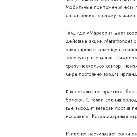
Мобильные приложения есть п
разрешение, поэтому нажимать
Там, где «Марафон» дает коэфф
действие акции Marathonbet р
нивелировать разницу с оста
непопулярные матчи. Лидером
сразу несколько контор, неиз
мира постоянно входят ирлан
Как показывает практика, боль
болеют. С точки зрения холод
где выходит ветеран против п
исправить. Когда азартные иг
Интернет насчитывает сотни о