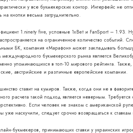
рактически у все букмекерских контор. Интерфейс не опт
 на кнопки весьма затруднительно.
ициент 1.ninety five, условные 1xBet и FanSport – 1.93. Ну
аспространяется на ограниченное количество событий. Сл
льными БК, компания «Марафон» может закладывать больш
 международного букмекерского рынка является Великобр
менно упоминающихся в топ-10 мирового рейтинга. Также, 
дские, австрийские и различные европейские компании.
шинство ставит на кумиров. Также, когда они не в фаворит
ного расчета такой подход является неверным. Требуется 
ерспективно. Если человек не знаком с американской руле
ры уже наскучили, следует срочно возвращаться к ставкам 
нлайн-букмекеров, принимающих ставки у украинских игр