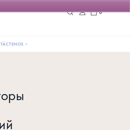
0
TÁCTENOS
торы
ний