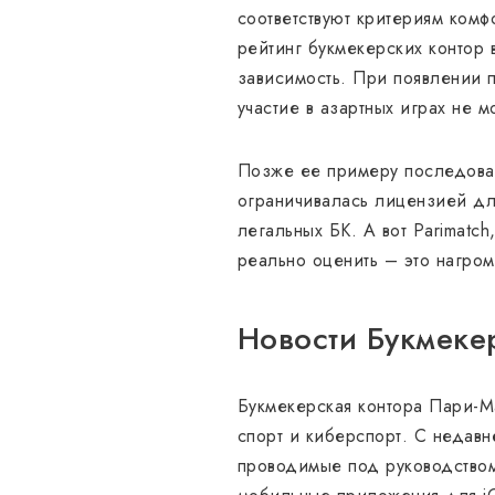
соответствуют критериям комф
рейтинг букмекерских контор 
зависимость. При появлении п
участие в азартных играх не 
Позже ее примеру последовали
ограничивалась лицензией дл
легальных БК. А вот Parimatch
реально оценить – это нагром
Новости Букмеке
Букмекерская контора Пари-М
спорт и киберспорт. С недавн
проводимые под руководством