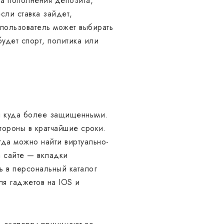
та пополнения депозита,
сли ставка зайдет,
 пользователь может выбирать
будет спорт, политика или
бя куда более защищенными.
тороны в кратчайшие сроки.
гда можно найти виртуально-
а сайте — вкладки
ь в персональный каталог
я гаджетов на IOS и